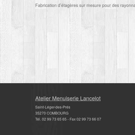
Fabrication d’étagères sur mesure pour des rayonn
Atelier Menuiserie Lancelot
Saint-Léger-des-Prés
35270 COMBOURG
Tél. 02 99 73 65 65 - Fax 02 99 73 66 07