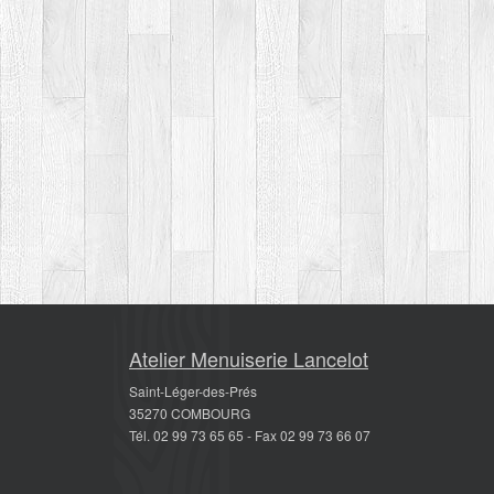
Atelier Menuiserie Lancelot
Saint-Léger-des-Prés
35270 COMBOURG
Tél. 02 99 73 65 65 - Fax 02 99 73 66 07