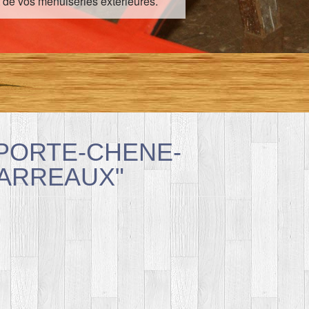
 de vos menuiseries extérieures.
PORTE-CHENE-
CARREAUX"