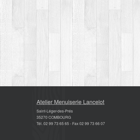
Atelier Menuiserie Lancelot
Saint-Léger-des-Prés
35270 COMBOURG
Tél. 02 99 73 65 65 - Fax 02 99 73 66 07