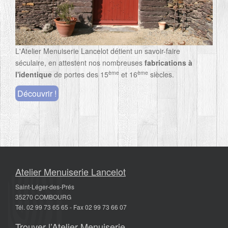
L'Atelier Menuiserie Lancelot détient un savoir-faire
séculaire, en attestent nos nombreuses
fabrications à
ème
ème
l'identique
de portes des 15
et 16
siècles.
Découvrir !
Atelier Menuiserie Lancelot
Saint-Léger-des-Prés
35270 COMBOURG
Tél. 02 99 73 65 65 - Fax 02 99 73 66 07
Trouver l’Atelier Menuiserie